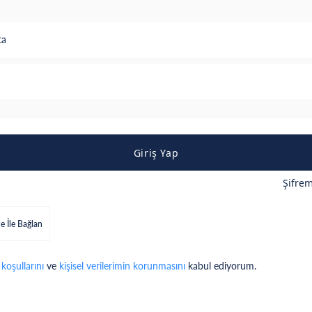
ta
Giriş Yap
Şifre
e İle Bağlan
 koşullarını
ve
kişisel verilerimin korunmasını
kabul ediyorum.