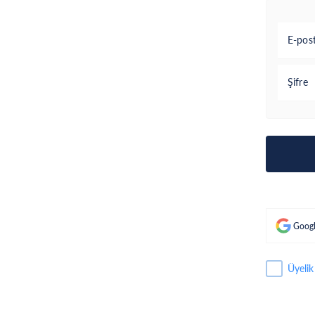
E-pos
Şifre
Googl
Üyelik