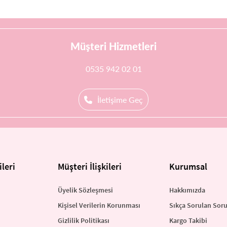
Müşteri Hizmetleri
0535 942 02 01
İletişime Geç
leri
Müşteri İlişkileri
Kurumsal
Üyelik Sözleşmesi
Hakkımızda
Kişisel Verilerin Korunması
Sıkça Sorulan Soru
Gizlilik Politikası
Kargo Takibi