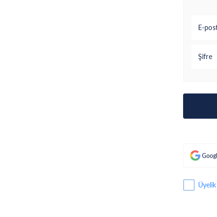
E-pos
Şifre
Googl
Üyelik