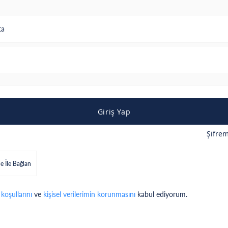
ta
Giriş Yap
Şifre
e İle Bağlan
 koşullarını
ve
kişisel verilerimin korunmasını
kabul ediyorum.