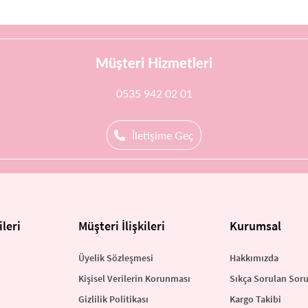
Müşteri Hizmetleri
0535 942 02 01
İletişime Geç
leri
Müşteri İlişkileri
Kurumsal
Üyelik Sözleşmesi
Hakkımızda
Kişisel Verilerin Korunması
Sıkça Sorulan Soru
Gizlilik Politikası
Kargo Takibi