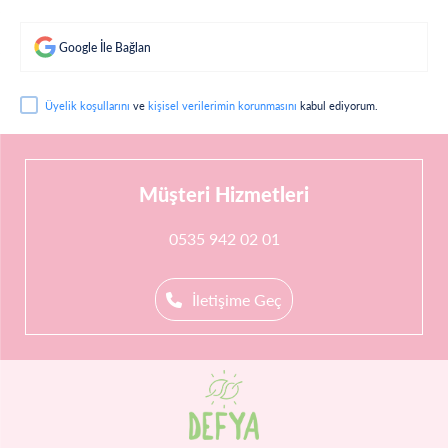
Google İle Bağlan
Üyelik koşullarını
ve
kişisel verilerimin korunmasını
kabul ediyorum.
Müşteri Hizmetleri
0535 942 02 01
İletişime Geç