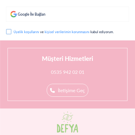
Google İle Bağlan
Üyelik koşullarını
ve
kişisel verilerimin korunmasını
kabul ediyorum.
Müşteri Hizmetleri
0535 942 02 01
İletişime Geç