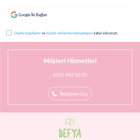
Google İle Bağlan
Üyelik koşullarını
ve
kişisel verilerimin korunmasını
kabul ediyorum.
Müşteri Hizmetleri
0535 942 02 01
İletişime Geç