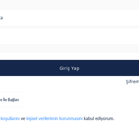
ta
Giriş Yap
Şifre
e İle Bağlan
 koşullarını
ve
kişisel verilerimin korunmasını
kabul ediyorum.