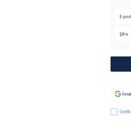
E-pos
Şifre
Googl
Üyelik