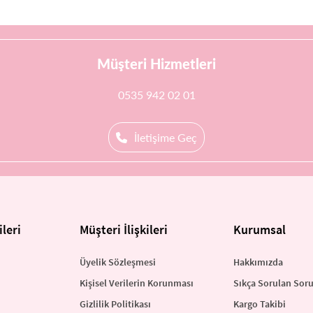
Müşteri Hizmetleri
0535 942 02 01
İletişime Geç
leri
Müşteri İlişkileri
Kurumsal
Üyelik Sözleşmesi
Hakkımızda
Kişisel Verilerin Korunması
Sıkça Sorulan Soru
Gizlilik Politikası
Kargo Takibi