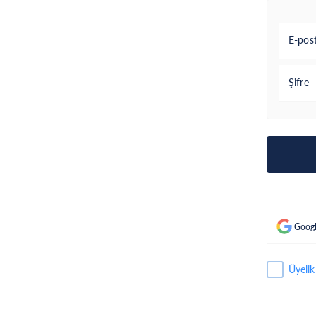
E-pos
Şifre
Googl
Üyelik