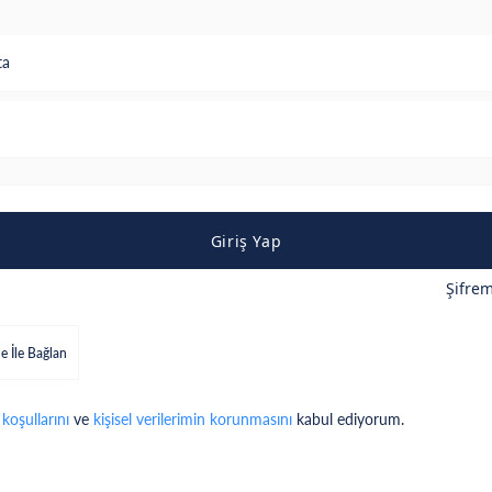
ta
Giriş Yap
Şifre
e İle Bağlan
 koşullarını
ve
kişisel verilerimin korunmasını
kabul ediyorum.