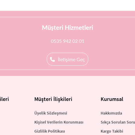
Müşteri Hizmetleri
0535 942 02 01
İletişime Geç
leri
Müşteri İlişkileri
Kurumsal
Üyelik Sözleşmesi
Hakkımızda
Kişisel Verilerin Korunması
Sıkça Sorulan Soru
Gizlilik Politikası
Kargo Takibi