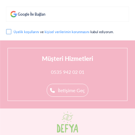
Google İle Bağlan
Üyelik koşullarını
ve
kişisel verilerimin korunmasını
kabul ediyorum.
Müşteri Hizmetleri
0535 942 02 01
İletişime Geç