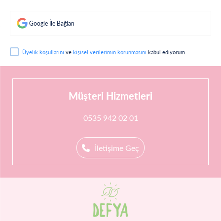
Google İle Bağlan
Üyelik koşullarını
ve
kişisel verilerimin korunmasını
kabul ediyorum.
Müşteri Hizmetleri
0535 942 02 01
İletişime Geç