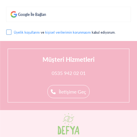
Google İle Bağlan
Üyelik koşullarını
ve
kişisel verilerimin korunmasını
kabul ediyorum.
Müşteri Hizmetleri
0535 942 02 01
İletişime Geç