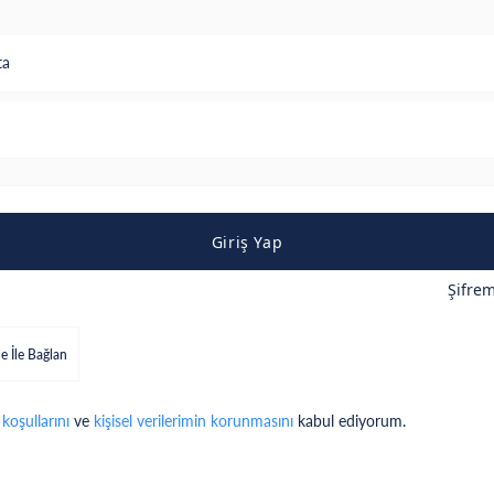
ta
Giriş Yap
Şifre
e İle Bağlan
 koşullarını
ve
kişisel verilerimin korunmasını
kabul ediyorum.