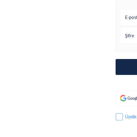
E-pos
Şifre
Googl
Üyelik