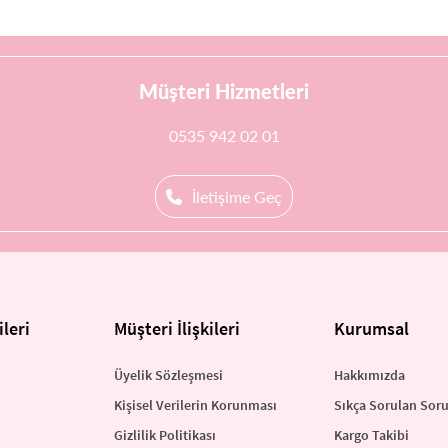
Müşteri Hizmetleri
0535 942 02 01
İletişime Geç
leri
Müşteri İlişkileri
Kurumsal
Üyelik Sözleşmesi
Hakkımızda
Kişisel Verilerin Korunması
Sıkça Sorulan Soru
Gizlilik Politikası
Kargo Takibi