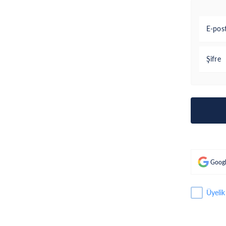
E-pos
Şifre
Googl
Üyelik