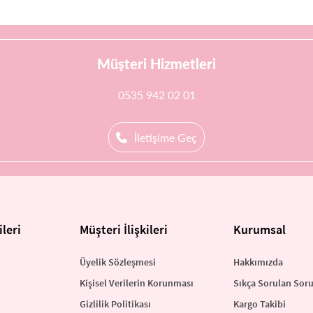
Müşteri Hizmetleri
0535 942 02 01
İletişime Geç
leri
Müşteri İlişkileri
Kurumsal
Üyelik Sözleşmesi
Hakkımızda
Kişisel Verilerin Korunması
Sıkça Sorulan Soru
Gizlilik Politikası
Kargo Takibi