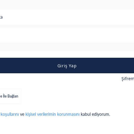
ta
Giriş Yap
Şifre
e İle Bağlan
 koşullarını
ve
kişisel verilerimin korunmasını
kabul ediyorum.