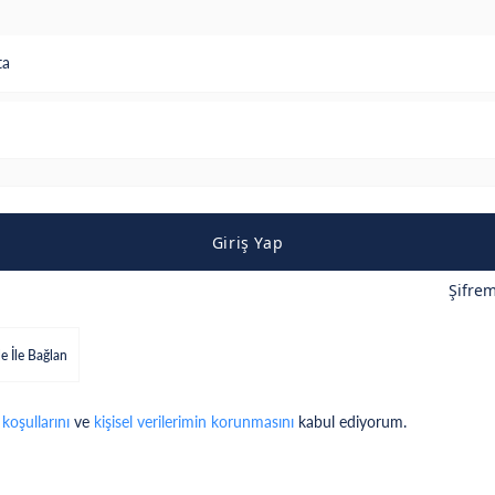
ta
Giriş Yap
Şifre
e İle Bağlan
 koşullarını
ve
kişisel verilerimin korunmasını
kabul ediyorum.