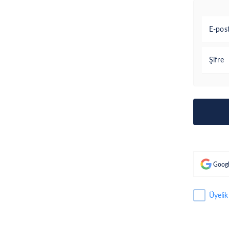
E-pos
Şifre
Googl
Üyelik