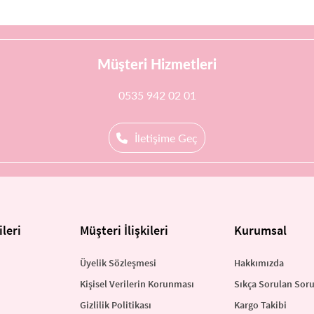
Müşteri Hizmetleri
0535 942 02 01
İletişime Geç
leri
Müşteri İlişkileri
Kurumsal
Üyelik Sözleşmesi
Hakkımızda
Kişisel Verilerin Korunması
Sıkça Sorulan Soru
Gizlilik Politikası
Kargo Takibi