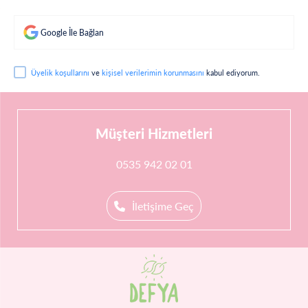
Google İle Bağlan
Üyelik koşullarını
ve
kişisel verilerimin korunmasını
kabul ediyorum.
Müşteri Hizmetleri
0535 942 02 01
İletişime Geç