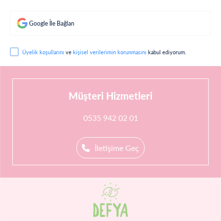
Google İle Bağlan
Üyelik koşullarını
ve
kişisel verilerimin korunmasını
kabul ediyorum.
Müşteri Hizmetleri
0535 942 02 01
İletişime Geç